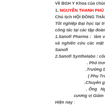
Về BGH Y Khoa của chúng
1.
NGUYỄN THANH PHÚ
Chủ tịch HỘI ĐỒNG TH
Tốt nghiệp Đại học tạ
công tác tại các tập đo
1.Sanofi Pharma : làm vi
và nghiên cứu các mặt h
Sanofi
2.Sanofi Synthelabo : cô
. Phó trưởng 
.Trưởng bộ ph
( Phụ Trách k
.Chuyên gi
. Ô
ng Ng
cương vị Giám 
Hiện nay
: