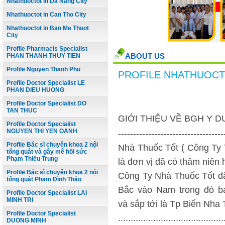
Nhathuoctot in Da Nang City
Nhathuoctot in Can Tho City
Nhathuoctot in Ban Me Thuot
City
Profile Pharmacis Specialist
ABOUT US
PHAN THANH THUY TIEN
Profile Nguyen Thanh Phu
PROFILE NHATHUOC
Profile Doctor Specialist LE
PHAN DIEU HUONG
Profile Doctor Specialist DO
TAN THUC
GIỚI THIỆU VỀ BGH Y D
Profile Doctor Specialist
NGUYEN THI YEN OANH
-----------------------------------
Profile Bác sĩ chuyên khoa 2 nội
Nhà Thuốc Tốt ( Công Ty 
tổng quát và gây mê hồi sức
Phạm Thiều Trung
là đơn vị đã có thâm niên
Profile Bác sĩ chuyên khoa 2 nội
Công Ty Nhà Thuốc Tốt đã
tổng quát Phạm Đình Thảo
Bắc vào Nam trong đó b
Profile Doctor Specialist LAI
MINH TRI
và sắp tới là Tp Biển Nha 
Profile Doctor Specialist
..........................................
DUONG MINH