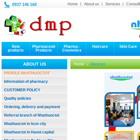
Home
About us
Services
Consulti
0937 146 168
New
Pharmaceutical
Pharma -
Haircare
Skin Care
products
Products
Cosmetics
ABOUT US
Home
About us
PROFILE NHATHUOCTOT
Information of pharmacy
CUSTOMER POLICY
Quality policies
Ordering, delivery and payment
Referral branch of Nhathuoctot
Nhathuoctot in hcm city
Nhathuoctot in Hanoi capital