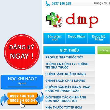
Trang chủ
0937 146 168
Sản phẩm
Dược Phẩm
Dược Mỹ
mới
Phẩm
GIỚI THIỆU
Trang c
PROFILE NHÀ THUỐC TỐT
THÔNG TIN CÔNG TY - THÔNG
TIN NHÀ THUỐC
CHÍNH SÁCH KHÁCH HÀNG
CHÍNH SÁCH CHẤT LƯỢNG
HƯỚNG DẪN ĐẶT HÀNG , GIAO
HÀNG VÀ THANH TOÁN
GIỚI THIỆU CÁC CHI NHÁNH
CỦA NHÀ THUỐC TỐT
NHÀ THUỐC TỐT TP HCM