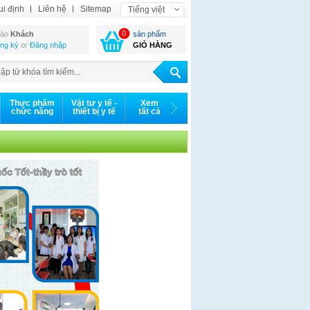
ui định
Liên hệ
Sitemap
Tiếng việt
0
hào
Khách
sản phẩm
ng ký
or
Đăng nhập
GIỎ HÀNG
Thực phẩm
Vật tư y tế -
Xem
chức năng
thiết bị y tế
tất cả