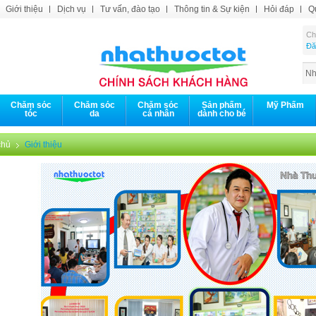
Giới thiệu
Dịch vụ
Tư vấn, đào tạo
Thông tin & Sự kiện
Hỏi đáp
Q
C
Đă
Chăm sóc
Chăm sóc
Chăm sóc
Sản phẩm
Mỹ Phẩm
tóc
da
cá nhân
dành cho bé
hủ
Giới thiệu