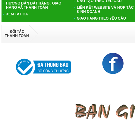
ĐÀO TẠO THEO YÊU CẦU
HƯỚNG DẪN ĐẶT HÀNG , GIAO
HÀNG VÀ THANH TOÁN
LIÊN KẾT WEBSITE VÀ HỢP TÁC
KINH DOANH
XEM TẤT CẢ
GIAO HÀNG THEO YÊU CẦU
ĐỐI TÁC
THANH TOÁN