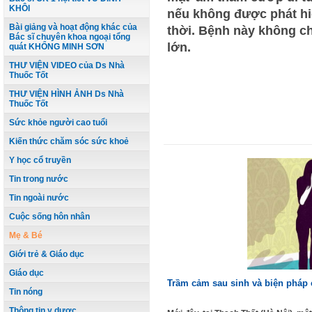
KHÔI
nếu không được phát hiệ
Bài giảng và hoạt động khác của
thời. Bệnh này không c
Bác sĩ chuyên khoa ngoại tổng
lớn.
quát KHỔNG MINH SƠN
THƯ VIỆN VIDEO của Ds Nhà
Thuốc Tốt
THƯ VIỆN HÌNH ẢNH Ds Nhà
Thuốc Tốt
Sức khỏe người cao tuổi
Kiến thức chăm sóc sức khoẻ
Y học cổ truyền
Tin trong nước
Tin ngoài nước
Cuộc sống hôn nhân
Mẹ & Bé
Giới trẻ & Giáo dục
Giáo dục
Trầm cảm sau sinh và biện pháp 
Tin nóng
Thông tin y dược