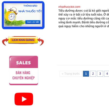
nhathuoctot.com
Tiểu đường được coi là kẻ giết ngườ
thể xảy ra ở bất cứ lứa tuổi nào. Ở độ
nguy cơ mắc tiểu đường cũng rất cao
sống lành mạnh. Bệnh tiểu đường có
quả nguy hiểm cho những người ở độ 
« Trang trước
1
2
3
4