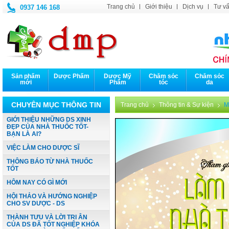
Trang chủ
Giới thiệu
Dịch vụ
Tư vấ
0937 146 168
Sản phẩm
Dược Phẩm
Dược Mỹ
Chăm sóc
Chăm sóc
mới
Phẩm
tóc
da
CHUYÊN MỤC THÔNG TIN
Trang chủ
Thông tin & Sự kiện
M
GIỚI THIỆU NHỮNG DS XINH
ĐẸP CỦA NHÀ THUỐC TỐT-
BẠN LÀ AI?
VIỆC LÀM CHO DƯỢC SĨ
THÔNG BÁO TỪ NHÀ THUỐC
TỐT
HÔM NAY CÓ GÌ MỚI
HỘI THẢO VÀ HƯỚNG NGHIỆP
CHO SV DƯỢC - DS
THÀNH TƯU VÀ LỜI TRI ÂN
CỦA DS ĐÃ TỐT NGHIỆP KHÓA