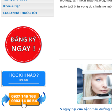
Mới đây, tại Thạch Thất (Hà Nội), m
Khỏe & Đẹp
ngày tuổi bị tử vong do chính mẹ ruột
LOGO NHÀ THUỐC TỐT
5 nguy hại của bệnh tiểu đường ở