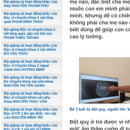
mẹ nào, đặc biệt cha m
Bài giảng và hoạt động khác của
thầy NGUYỄN THANH PHÚ
muốn con em mình phải 
Bài giảng và hoạt động khác của
minh. Nhưng để có chiề
Bác sĩ chuyên khoa 2 nội tổng
quát PHẠM ĐÌNH THẢO
không phải cha mẹ nào 
biết đúng để giúp con 
Bài giảng Bác sĩ chuyên khoa 2
nội tổng quát- gây mê hồi sức
cao lý tưởng.
PHẠM THIỀU TRUNG
Bài giảng và hoạt động khác của
Bác sĩ chuyên khoa 2 nội nhiễm
ĐỖ TẤN THỨC
Bài giảng và hoạt động khác của
Bác sĩ chuyên khoa 2 ngoại
chỉnh hình DƯƠNG MINH
Bài giảng và hoạt động khác của
Bs chuyên khoa sản phụ khoa
NGUYỄN THỊ YẾN OANH
Bài giảng và hoạt động khác của
Bác sĩ chuyên khoa sản phụ
khoa NGUYỄN THẠC VĂN
Bé 3 tuổi bị đột quỵ, người lớn 'k
Bài giảng và hoạt động khác của
Bác sĩ CK 1 Bs gia dình - bs cấp
cứu NGUYỄN MINH TRÍ
Đột quỵ ở trẻ được ví nh
Bài giảng và hoạt động khác của
mặt' âm thầm cướp đi tu
Bác sĩ CK 1 nội tiết VŨ ĐÌNH