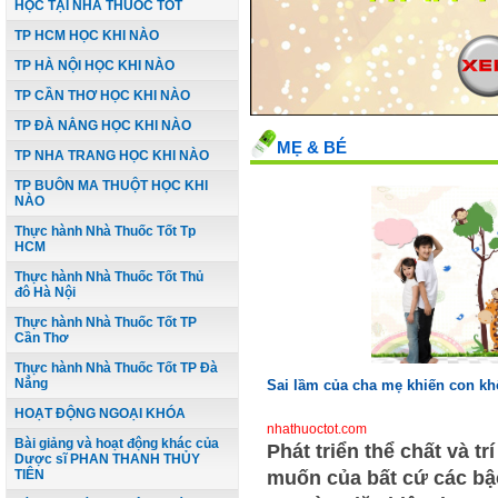
HỌC TẠI NHÀ THUỐC TỐT
TP HCM HỌC KHI NÀO
TP HÀ NỘI HỌC KHI NÀO
TP CẦN THƠ HỌC KHI NÀO
TP ĐÀ NẲNG HỌC KHI NÀO
MẸ & BÉ
TP NHA TRANG HỌC KHI NÀO
TP BUÔN MA THUỘT HỌC KHI
NÀO
Thực hành Nhà Thuốc Tốt Tp
HCM
Thực hành Nhà Thuốc Tốt Thủ
đô Hà Nội
Thực hành Nhà Thuốc Tốt TP
Cần Thơ
Thực hành Nhà Thuốc Tốt TP Đà
Nẳng
Sai lầm của cha mẹ khiến con k
HOẠT ĐỘNG NGOẠI KHÓA
nhathuoctot.com
Bài giảng và hoạt động khác của
Phát triển thể chất và tr
Dược sĩ PHAN THANH THỦY
TIÊN
muốn của bất cứ các bậ