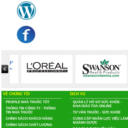
VỀ CHÚNG TÔI
DỊCH VỤ
PROFILE NHÀ THUỐC TỐT
QUẢN LÝ HỒ SƠ SỨC KHỎE -
KHAI BÁO TOA ONLINE
THÔNG TIN CÔNG TY - THÔNG
TIN NHÀ THUỐC
TƯ VẤN THUỐC - SỨC KHỎE
CHÍNH SÁCH KHÁCH HÀNG
CUNG CẤP NHÂN LỰC VIỆC LÀM
NGÀNH DƯỢC
CHÍNH SÁCH CHẤT LƯỢNG