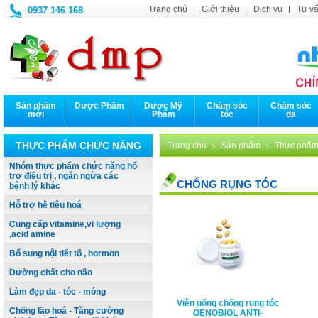
Trang chủ
Giới thiệu
Dịch vụ
Tư vấ
0937 146 168
Sản phẩm
Dược Phẩm
Dược Mỹ
Chăm sóc
Chăm sóc
mới
Phẩm
tóc
da
THỰC PHẨM CHỨC NĂNG
Trang chủ
Sản phẩm
Thực phẩm
Nhóm thực phẩm chức năng hổ
trợ điều trị , ngăn ngừa các
CHỐNG RỤNG TÓC
bệnh lý khác
Hỗ trợ hệ tiêu hoá
Cung cấp vitamine,vi lượng
,acid amine
Bổ sung nội tiết tố , hormon
Dưỡng chất cho não
Làm đẹp da - tóc - móng
Viên uống chống rụng tóc
Chống lão hoá - Tăng cường
OENOBIOL ANTI-