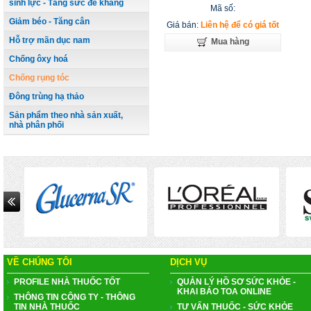
sinh lực - Tăng sức đề kháng
CHUTE/HAIR RESTORER
Mã số:
Giảm béo - Tăng cân
Giá bán:
Liên hệ để có giá tốt
Hỗ trợ mãn dục nam
Mua hàng
Chống ôxy hoá
Chống rụng tóc
Đông trùng hạ thảo
Sản phẩm theo nhà sản xuất,
nhà phân phối
VỀ CHÚNG TÔI
DỊCH VỤ
PROFILE NHÀ THUỐC TỐT
QUẢN LÝ HỒ SƠ SỨC KHỎE -
KHAI BÁO TOA ONLINE
THÔNG TIN CÔNG TY - THÔNG
TIN NHÀ THUỐC
TƯ VẤN THUỐC - SỨC KHỎE