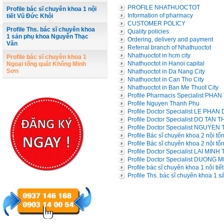
PROFILE NHATHUOCTOT
Profile bác sĩ chuyên khoa 1 nội
Information of pharmacy
tiết Vũ Đức Khôi
CUSTOMER POLICY
Profile Ths. bác sĩ chuyên khoa
Quality policies
1 sản phụ khoa Nguyễn Thạc
Ordering, delivery and payment
Văn
Referral branch of Nhathuoctot
Nhathuoctot in hcm city
Profile bác sĩ chuyên khoa 1
Nhathuoctot in Hanoi capital
Ngoại tổng quát Khổng Minh
Sơn
Nhathuoctot in Da Nang City
Nhathuoctot in Can Tho City
Nhathuoctot in Ban Me Thuot City
Profile Pharmacis Specialist PH
Profile Nguyen Thanh Phu
Profile Doctor Specialist LE PHA
Profile Doctor Specialist DO TAN 
Profile Doctor Specialist NGUYE
Profile Bác sĩ chuyên khoa 2 nội t
Profile Bác sĩ chuyên khoa 2 nội t
Profile Doctor Specialist LAI MINH 
Profile Doctor Specialist DUONG 
Profile bác sĩ chuyên khoa 1 nội ti
Profile Ths. bác sĩ chuyên khoa 1