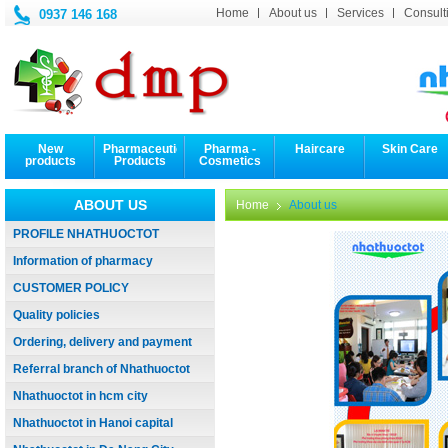
Home
About us
Services
Consulti
0937 146 168
New
Pharmaceutical
Pharma -
Haircare
Skin Care
products
Products
Cosmetics
ABOUT US
Home
About us
PROFILE NHATHUOCTOT
Information of pharmacy
CUSTOMER POLICY
Quality policies
Ordering, delivery and payment
Referral branch of Nhathuoctot
Nhathuoctot in hcm city
Nhathuoctot in Hanoi capital