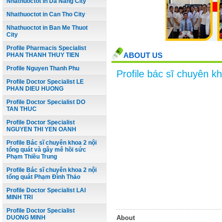
Nhathuoctot in Da Nang City
Nhathuoctot in Can Tho City
Nhathuoctot in Ban Me Thuot
City
Profile Pharmacis Specialist
ABOUT US
PHAN THANH THUY TIEN
Profile Nguyen Thanh Phu
Profile bác sĩ chuyên 
Profile Doctor Specialist LE
PHAN DIEU HUONG
Profile Doctor Specialist DO
TAN THUC
Profile Doctor Specialist
NGUYEN THI YEN OANH
Profile Bác sĩ chuyên khoa 2 nội
tổng quát và gây mê hồi sức
Phạm Thiều Trung
Profile Bác sĩ chuyên khoa 2 nội
tổng quát Phạm Đình Thảo
Profile Doctor Specialist LAI
MINH TRI
Profile Doctor Specialist
DUONG MINH
About