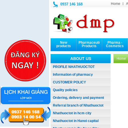
Home
A
0937 146 168
New
Pharmaceutical
Pharma -
products
Products
Cosmetics
ABOUT US
Home
PROFILE NHATHUOCTOT
Information of pharmacy
CUSTOMER POLICY
Quality policies
Ordering, delivery and payment
Referral branch of Nhathuoctot
Nhathuoctot in hcm city
Nhathuoctot in Hanoi capital