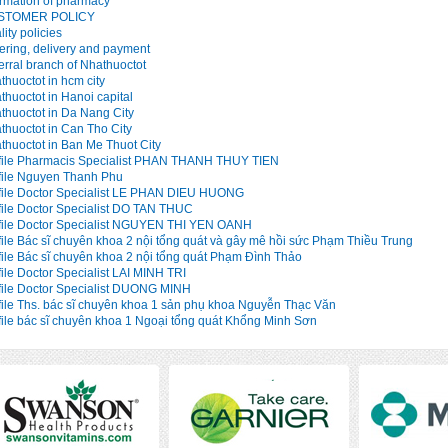
ormation of pharmacy
STOMER POLICY
ity policies
ering, delivery and payment
erral branch of Nhathuoctot
thuoctot in hcm city
thuoctot in Hanoi capital
thuoctot in Da Nang City
thuoctot in Can Tho City
thuoctot in Ban Me Thuot City
file Pharmacis Specialist PHAN THANH THUY TIEN
file Nguyen Thanh Phu
file Doctor Specialist LE PHAN DIEU HUONG
file Doctor Specialist DO TAN THUC
file Doctor Specialist NGUYEN THI YEN OANH
file Bác sĩ chuyên khoa 2 nội tổng quát và gây mê hồi sức Phạm Thiều Trung
file Bác sĩ chuyên khoa 2 nội tổng quát Phạm Đình Thảo
file Doctor Specialist LAI MINH TRI
file Doctor Specialist DUONG MINH
file Ths. bác sĩ chuyên khoa 1 sản phụ khoa Nguyễn Thạc Văn
file bác sĩ chuyên khoa 1 Ngoại tổng quát Khổng Minh Sơn