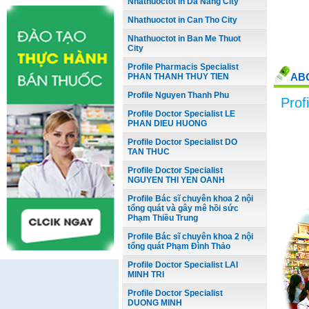
Nhathuoctot in Da Nang City
Nhathuoctot in Can Tho City
Nhathuoctot in Ban Me Thuot
City
Profile Pharmacis Specialist
AB
PHAN THANH THUY TIEN
Profile Nguyen Thanh Phu
Prof
Profile Doctor Specialist LE
PHAN DIEU HUONG
Profile Doctor Specialist DO
TAN THUC
Profile Doctor Specialist
NGUYEN THI YEN OANH
Profile Bác sĩ chuyên khoa 2 nội
tổng quát và gây mê hồi sức
Phạm Thiều Trung
Profile Bác sĩ chuyên khoa 2 nội
tổng quát Phạm Đình Thảo
Profile Doctor Specialist LAI
MINH TRI
Profile Doctor Specialist
DUONG MINH