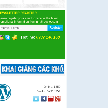
EWSLETTER REGISTER
lease register your email to receive the latest
romotional information from nhathuoctot.com
Hotline:
0937 146 168
Online: 1850
Visitor: 57910251