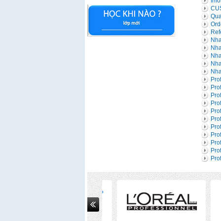
Inf
CU
Qual
Ord
Ref
Nha
Nha
Nha
Nha
Nha
Pro
Pro
Pro
Pro
Pro
Pro
Pro
Pro
Pro
Pro
Pro
Next