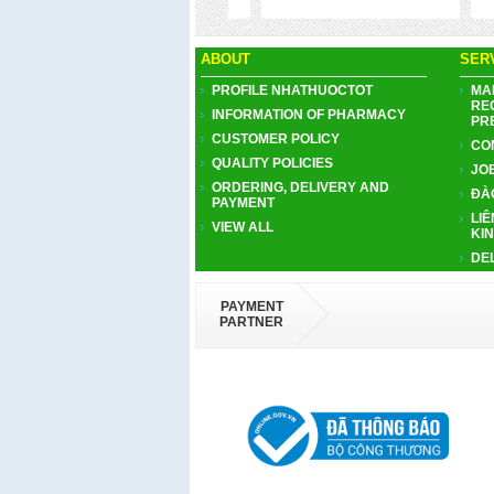
ABOUT
SER
PROFILE NHATHUOCTOT
MA
RE
INFORMATION OF PHARMACY
PR
CUSTOMER POLICY
CO
QUALITY POLICIES
JO
ORDERING, DELIVERY AND
ĐÀ
PAYMENT
LIÊ
VIEW ALL
KI
DE
PAYMENT
PARTNER