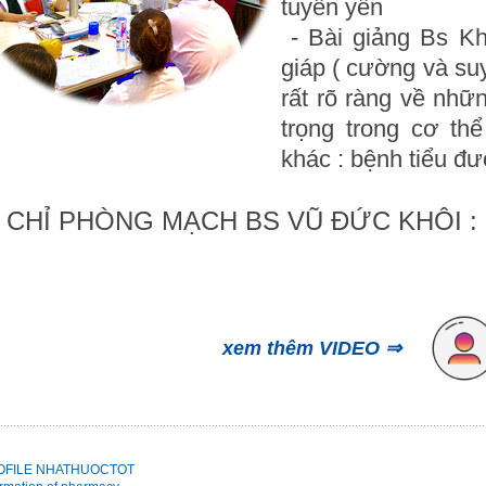
tuyến yên
- Bài giảng Bs Khô
giáp ( cường và suy
rất rõ ràng về nhữ
trọng trong cơ th
khác : bệnh tiểu đư
 CHỈ PHÒNG MẠCH BS VŨ ĐỨC KHÔI : đ
xem thêm VIDEO ⇒
OFILE NHATHUOCTOT