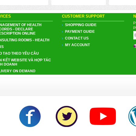
VICES
CUSTOMER SUPPORT
N
P
NAGEMENT OF HEALTH
SHOPPING GUIDE
p
CORDS - DECLARE
PAYMENT GUIDE
ESCRIPTION ONLINE
CONTACT US
NSULTING ROOMS - HEALTH
MY ACCOUNT
BS
O TẠO THEO YÊU CẦU
N KẾT WEBSITE VÀ HỢP TÁC
NH DOANH
LIVERY ON DEMAND