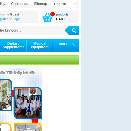
licy
Contact us
Sitemap
English
0
lcome
Guest
products
gister
or
Login
CART
Dietary
Medical
more
Supplements
equipment