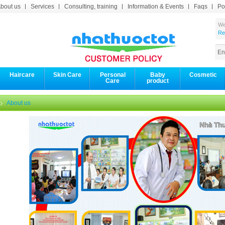
bout us
Services
Consulting, training
Information & Events
Faqs
Po
We
Re
Haircare
Skin Care
Personal
Baby
Cosmetic
Care
product
About us