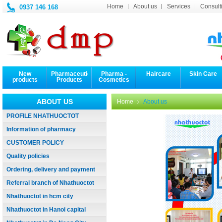
Home
About us
Services
Consulti
0937 146 168
New
Pharmaceutical
Pharma -
Haircare
Skin Care
products
Products
Cosmetics
ABOUT US
Home
About us
PROFILE NHATHUOCTOT
Information of pharmacy
CUSTOMER POLICY
Quality policies
Ordering, delivery and payment
Referral branch of Nhathuoctot
Nhathuoctot in hcm city
Nhathuoctot in Hanoi capital