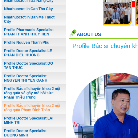
Nhathuoctot in Da Nang City
Nhathuoctot in Can Tho City
Nhathuoctot in Ban Me Thuot
City
Profile Pharmacis Specialist
ABOUT US
PHAN THANH THUY TIEN
Profile Nguyen Thanh Phu
Profile Bác sĩ chuyên 
Profile Doctor Specialist LE
PHAN DIEU HUONG
Profile Doctor Specialist DO
TAN THUC
Profile Doctor Specialist
NGUYEN THI YEN OANH
Profile Bác sĩ chuyên khoa 2 nội
tổng quát và gây mê hồi sức
Phạm Thiều Trung
Profile Bác sĩ chuyên khoa 2 nội
tổng quát Phạm Đình Thảo
Profile Doctor Specialist LAI
MINH TRI
Profile Doctor Specialist
DUONG MINH