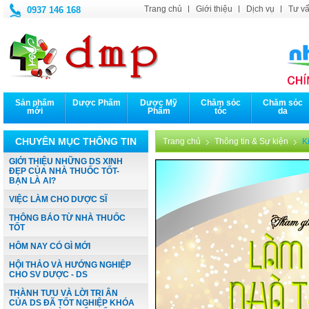
Trang chủ
Giới thiệu
Dịch vụ
Tư vấ
0937 146 168
Sản phẩm
Dược Phẩm
Dược Mỹ
Chăm sóc
Chăm sóc
mới
Phẩm
tóc
da
CHUYÊN MỤC THÔNG TIN
Trang chủ
Thông tin & Sự kiện
K
GIỚI THIỆU NHỮNG DS XINH
ĐẸP CỦA NHÀ THUỐC TỐT-
BẠN LÀ AI?
VIỆC LÀM CHO DƯỢC SĨ
THÔNG BÁO TỪ NHÀ THUỐC
TỐT
HÔM NAY CÓ GÌ MỚI
HỘI THẢO VÀ HƯỚNG NGHIỆP
CHO SV DƯỢC - DS
THÀNH TƯU VÀ LỜI TRI ÂN
CỦA DS ĐÃ TỐT NGHIỆP KHÓA