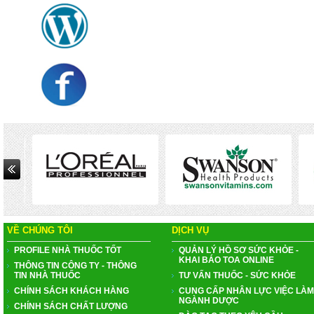
VỀ CHÚNG TÔI
DỊCH VỤ
PROFILE NHÀ THUỐC TỐT
QUẢN LÝ HỒ SƠ SỨC KHỎE -
KHAI BÁO TOA ONLINE
THÔNG TIN CÔNG TY - THÔNG
TIN NHÀ THUỐC
TƯ VẤN THUỐC - SỨC KHỎE
CHÍNH SÁCH KHÁCH HÀNG
CUNG CẤP NHÂN LỰC VIỆC LÀM
NGÀNH DƯỢC
CHÍNH SÁCH CHẤT LƯỢNG