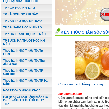
HỌC TẠI NHÀ THUỐC TỐT
TP HCM HỌC KHI NÀO
TP HÀ NỘI HỌC KHI NÀO
TP CẦN THƠ HỌC KHI NÀO
TP ĐÀ NẲNG HỌC KHI NÀO
KIẾN THỨC CHĂM SÓC SỨ
TP NHA TRANG HỌC KHI NÀO
TP BUÔN MA THUỘT HỌC KHI
NÀO
Thực hành Nhà Thuốc Tốt Tp
HCM
Thực hành Nhà Thuốc Tốt Thủ
đô Hà Nội
Thực hành Nhà Thuốc Tốt TP
Cần Thơ
Thực hành Nhà Thuốc Tốt TP Đà
Nẳng
Chữa cảm lạnh bằng mật ong
HOẠT ĐỘNG NGOẠI KHÓA
nhathuoctot.com
Bài giảng và hoạt động khác của
Cảm lạnh là chứng bệnh phổ biến tr
Dược sĩ PHAN THANH THỦY
biện pháp chữa cảm lạnh tại nhà. Tr
TIÊN
đặc tính kháng khuẩn, chống oxy hó