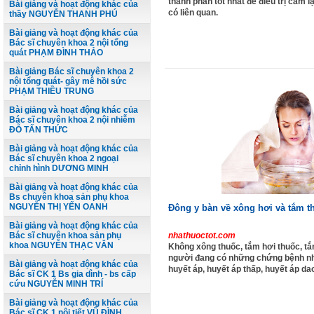
thành phần tốt nhất để điều trị cảm 
Bài giảng và hoạt động khác của
có liên quan.
thầy NGUYỄN THANH PHÚ
Bài giảng và hoạt động khác của
Bác sĩ chuyên khoa 2 nội tổng
quát PHẠM ĐÌNH THẢO
Bài giảng Bác sĩ chuyên khoa 2
nội tổng quát- gây mê hồi sức
PHẠM THIỀU TRUNG
Bài giảng và hoạt động khác của
Bác sĩ chuyên khoa 2 nội nhiễm
ĐỖ TẤN THỨC
Bài giảng và hoạt động khác của
Bác sĩ chuyên khoa 2 ngoại
chỉnh hình DƯƠNG MINH
Bài giảng và hoạt động khác của
Bs chuyên khoa sản phụ khoa
NGUYỄN THỊ YẾN OANH
Đông y bàn về xông hơi và tắm t
Bài giảng và hoạt động khác của
Bác sĩ chuyên khoa sản phụ
nhathuoctot.com
khoa NGUYỄN THẠC VĂN
Không xông thuốc, tắm hơi thuốc, t
người đang có những chứng bệnh nh
Bài giảng và hoạt động khác của
huyết áp, huyết áp thấp, huyết áp dao
Bác sĩ CK 1 Bs gia dình - bs cấp
cứu NGUYỄN MINH TRÍ
Bài giảng và hoạt động khác của
Bác sĩ CK 1 nội tiết VŨ ĐÌNH