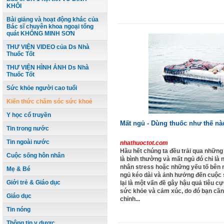
KHÔI
Bài giảng và hoạt động khác của
Bác sĩ chuyên khoa ngoại tổng
quát KHỔNG MINH SƠN
THƯ VIỆN VIDEO của Ds Nhà
Thuốc Tốt
THƯ VIỆN HÌNH ẢNH Ds Nhà
Thuốc Tốt
Sức khỏe người cao tuổi
Kiến thức chăm sóc sức khoẻ
Y học cổ truyền
Mất ngủ - Dùng thuốc như thế nà
Tin trong nước
Tin ngoài nước
nhathuoctot.com
Hầu hết chúng ta đều trải qua những 
Cuộc sống hôn nhân
là bình thường và mất ngủ đó chỉ là 
nhân stress hoặc những yếu tố bên 
Mẹ & Bé
ngủ kéo dài và ảnh hưởng đến cuộc 
Giới trẻ & Giáo dục
lại là một vấn đề gây hậu quả tiêu c
sức khỏe và cảm xúc, do đó bạn cần
Giáo dục
chỉnh...
Tin nóng
Thông tin y dược