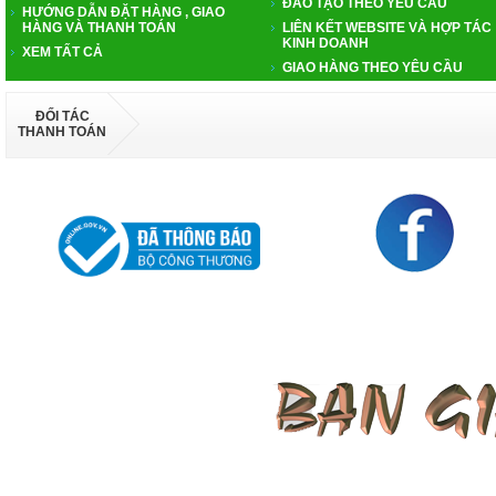
ĐÀO TẠO THEO YÊU CẦU
HƯỚNG DẪN ĐẶT HÀNG , GIAO
HÀNG VÀ THANH TOÁN
LIÊN KẾT WEBSITE VÀ HỢP TÁC
KINH DOANH
XEM TẤT CẢ
GIAO HÀNG THEO YÊU CẦU
ĐỐI TÁC
THANH TOÁN