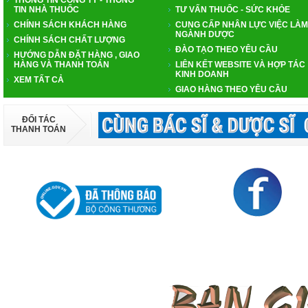
TIN NHÀ THUỐC
TƯ VẤN THUỐC - SỨC KHỎE
CHÍNH SÁCH KHÁCH HÀNG
CUNG CẤP NHÂN LỰC VIỆC LÀM
NGÀNH DƯỢC
CHÍNH SÁCH CHẤT LƯỢNG
ĐÀO TẠO THEO YÊU CẦU
HƯỚNG DẪN ĐẶT HÀNG , GIAO
HÀNG VÀ THANH TOÁN
LIÊN KẾT WEBSITE VÀ HỢP TÁC
KINH DOANH
XEM TẤT CẢ
GIAO HÀNG THEO YÊU CẦU
ĐỐI TÁC
THANH TOÁN