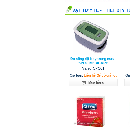
VẬT TƯ Y TẾ - THIẾT BỊ Y T
Đo nồng độ ô xy trong máu -
SPO2 IMEDICARE
Mã số: SPO01
Giá bán:
Liên hệ để có giá tốt
Gia
Mua hàng