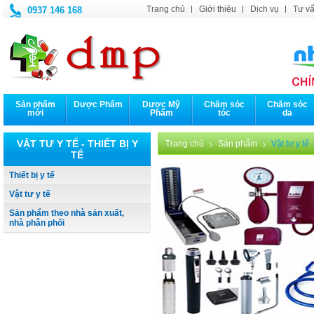
Trang chủ
Giới thiệu
Dịch vụ
Tư vấ
0937 146 168
Sản phẩm
Dược Phẩm
Dược Mỹ
Chăm sóc
Chăm sóc
mới
Phẩm
tóc
da
VẬT TƯ Y TẾ - THIẾT BỊ Y
Trang chủ
Sản phẩm
Vật tư y tế -
TẾ
Thiết bị y tế
Vật tư y tế
Sản phẩm theo nhà sản xuất,
nhà phân phối