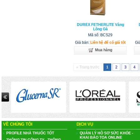
DUREX FETHERLITE Vàng
Lông Gà
Mã số: BCS29
Giá bán:
Liên hệ để có giá tốt
Gia
Mua hàng
« Trang trước
1
2
3
4
VỀ CHÚNG TÔI
DỊCH VỤ
PROFILE NHÀ THUỐC TỐT
QUẢN LÝ HỒ SƠ SỨC KHỎE -
KHAI BÁO TOA ONLINE
THÔNG TIN CÔNG TY - THÔNG